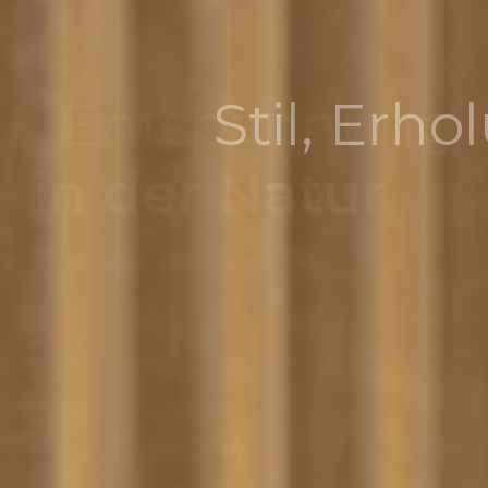
Stil, Erholung
Entspann
Baglio S
der Natur
artments
und Komfort